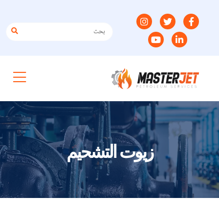
زيوت التشحيم