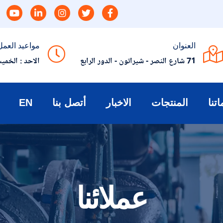
العنوان
مواعيد العمل
71 شارع النصر - شيراتون - الدور الرابع
الاحد : الخميس 9 ص:
تنا
المنتجات
الاخبار
أتصل بنا
EN
عملائنا